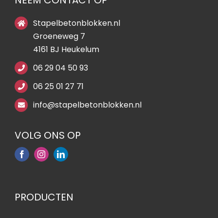
Stapelbetonblokken.nl
Groeneweg 7
4161 BJ Heukelum
06 29 04 50 93
06 25 01 27 71
info@stapelbetonblokken.nl
VOLG ONS OP
PRODUCTEN