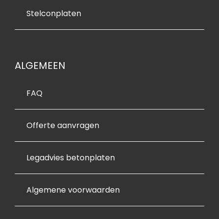
Stelconplaten
ALGEMEEN
FAQ
Offerte aanvragen
Legadvies betonplaten
Algemene voorwaarden