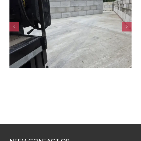
NEEM CONTACT OP