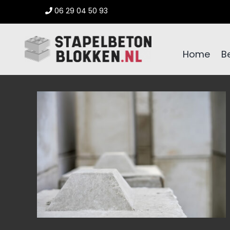
Ga
06 29 04 50 93
naar
inhoud
Home
B