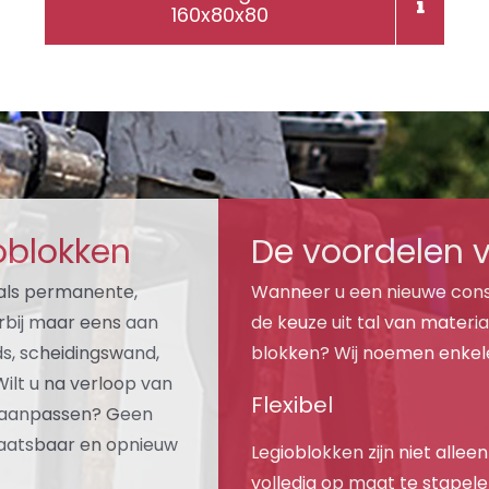
160x80x80
oblokken
De voordelen 
e als permanente,
Wanneer u een nieuwe const
rbij maar eens aan
de keuze uit tal van mater
ds, scheidingswand,
blokken? Wij noemen enkel
 Wilt u na verloop van
Flexibel
ie aanpassen? Geen
laatsbaar en opnieuw
Legioblokken zijn niet alleen
volledig op maat te stapel