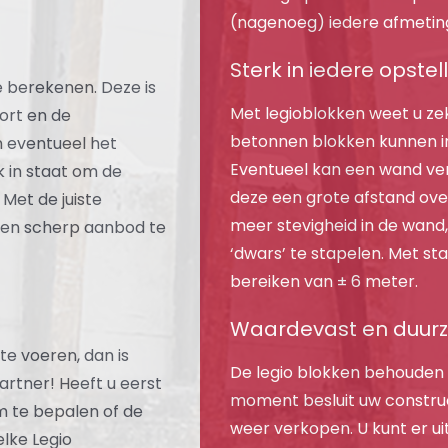
(nagenoeg) iedere afmeting
Sterk in iedere opstel
te berekenen. Deze is
Met legioblokken weet u zek
oort en de
betonnen blokken kunnen i
n eventueel het
Eventueel kan een wand ve
k in staat om de
deze een grote afstand ov
Met de juiste
meer stevigheid in de wand,
 een scherp aanbod te
‘dwars’ te stapelen. Met s
bereiken van ± 6 meter.
Waardevast en duu
te voeren, dan is
De legio blokken behouden
rtner! Heeft u eerst
moment besluit uw construc
m te bepalen of de
weer verkopen. U kunt er u
lke Legio