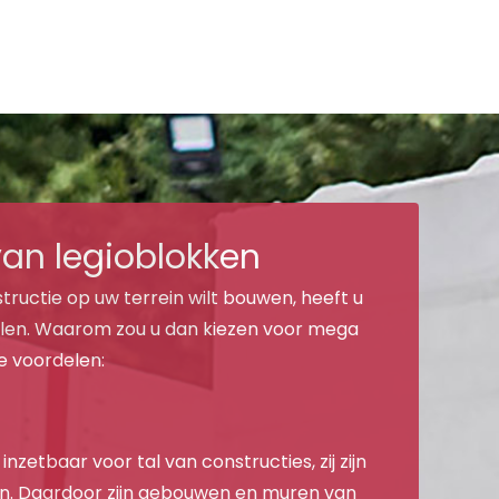
van legioblokken
ructie op uw terrein wilt bouwen, heeft u
ialen. Waarom zou u dan kiezen voor mega
e voordelen:
 inzetbaar voor tal van constructies, zij zijn
en. Daardoor zijn gebouwen en muren van