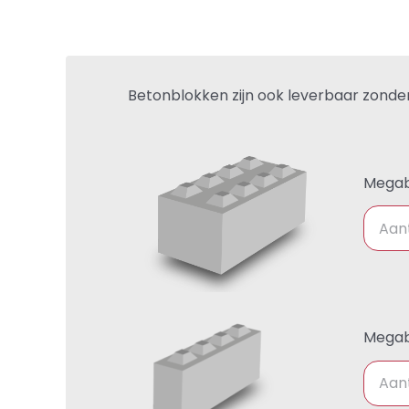
Betonblokken zijn ook leverbaar zond
Megab
Megab