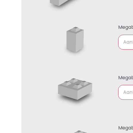
Megab
Megab
Megab