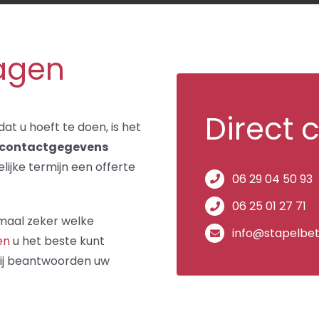
ragen
Direct 
dat u hoeft te doen, is het
contactgegevens
lijke termijn een offerte
06 29 04 50 93
06 25 01 27 71
emaal zeker welke
info@stapelbet
en
u het beste kunt
ij beantwoorden uw