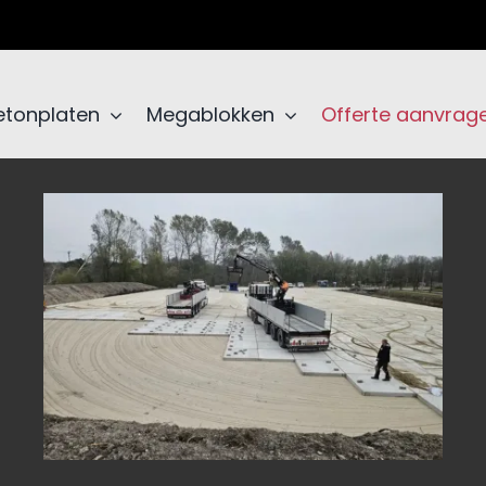
etonplaten
Megablokken
Offerte aanvrag