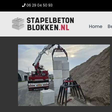
Ga
06 29 04 50 93
naar
inhoud
Home
B