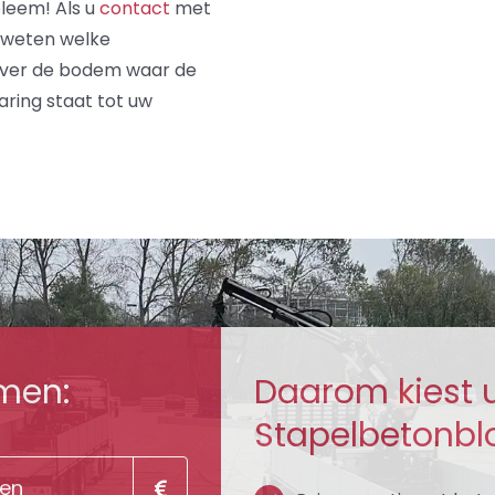
leem! Als u
contact
met
t weten welke
 over de bodem waar de
ring staat tot uw
men:
Daarom kiest 
Stapelbetonblo
gen