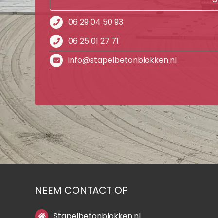
06 29 04 50 93
06 25 01 27 71
info@stapelbetonblokken.nl
NEEM CONTACT OP
Stapelbetonblokken.nl