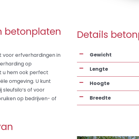
n betonplaten
Details beton
Gewicht
 voor erfverhardingen in
fverharding op
Lengte
nt u hem ook perfect
iële omgeving. U kunt
Hoogte
sleufsilo’s of voor
Breedte
uiken op bedrijven- of
van