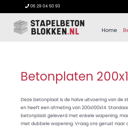
Ga
06 29 04 50 93
naar
inhoud
Home
B
Betonplaten 200x
Deze betonplaat is de halve uitvoering van de s
en heeft een afmeting van 200x100x14. Standaa
betonplaat geleverd met enkele wapening, maar 
met dubbele wapening. Vraag ons gerust naar 