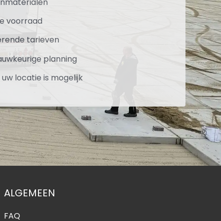
onmaterialen
ime voorraad
erende tarieven
auwkeurige planning
uw locatie is mogelijk
ALGEMEEN
FAQ