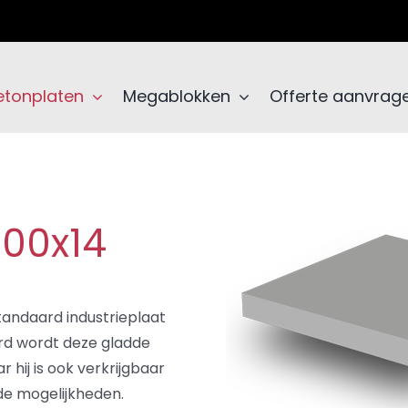
etonplaten
Megablokken
Offerte aanvrag
100x14
tandaard industrieplaat
rd wordt deze gladde
hij is ook verkrijgbaar
de mogelijkheden.