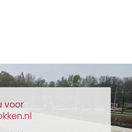
u voor
kken.nl