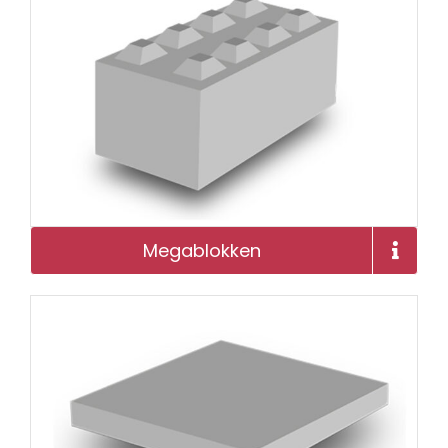
Projecten
Over ons
Contact
Megablokken