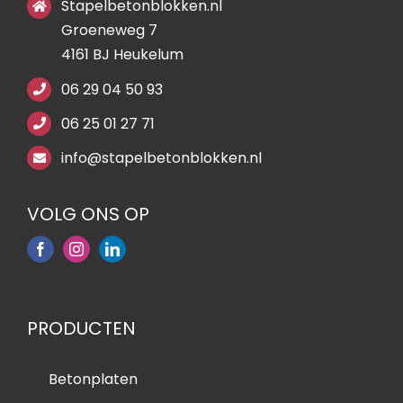
Stapelbetonblokken.nl
leverin
Groeneweg 7
g voor 
4161 BJ Heukelum
een 
mooie 
06 29 04 50 93
totaal
06 25 01 27 71
prijs. 
Als 
info@stapelbetonblokken.nl
extra 
servic
VOLG ONS OP
e de 
bereik
bare 
locati
es de 
PRODUCTEN
beton
plate
Betonplaten
n 
vanaf 