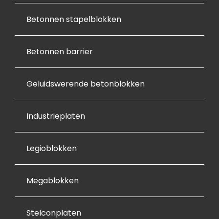
de 
Betonnen stapelblokken
auto 
geleg
d. En 
Betonnen barrier
mooie 
afspr
Geluidswerende betonblokken
aken 
kunne
n 
Industrieplaten
make
n over 
Legioblokken
de 
inkoo
p van 
Megablokken
vrijko
mend
Stelconplaten
e 