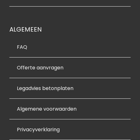
beton
plate
n. Al 
met 
ALGEMEEN
al een 
mooie 
FAQ
same
nwerki
Offerte aanvragen
ng 
(die 
door 
Legadvies betonplaten
omst
andig
heden 
Algemene voorwaarden
wat 
later 
Privacyverklaring
uitgev
oerd 