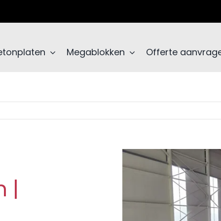
etonplaten
Megablokken
Offerte aanvrag
 |