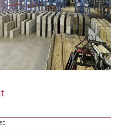
t
 80