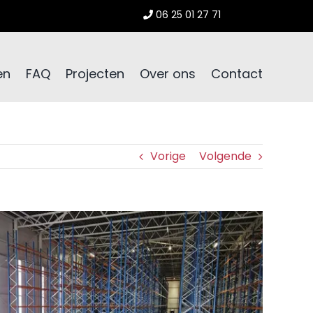
06 25 01 27 71
en
FAQ
Projecten
Over ons
Contact
Vorige
Volgende