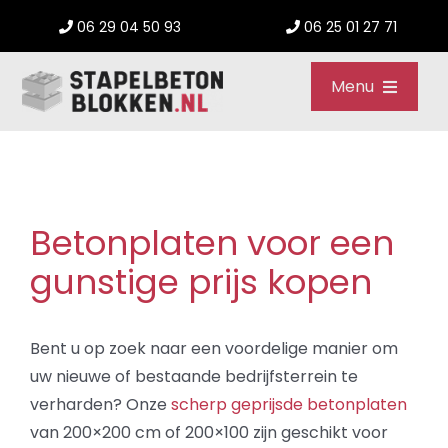
Ga
06 29 04 50 93
06 25 01 27 71
naar
inhoud
Menu
Home
Betonplaten
Betonplaten voor een
Megablokken
gunstige prijs kopen
Offerte aanvragen
Bent u op zoek naar een voordelige manier om
uw nieuwe of bestaande bedrijfsterrein te
FAQ
verharden? Onze
scherp geprijsde betonplaten
van 200×200 cm of 200×100 zijn geschikt voor