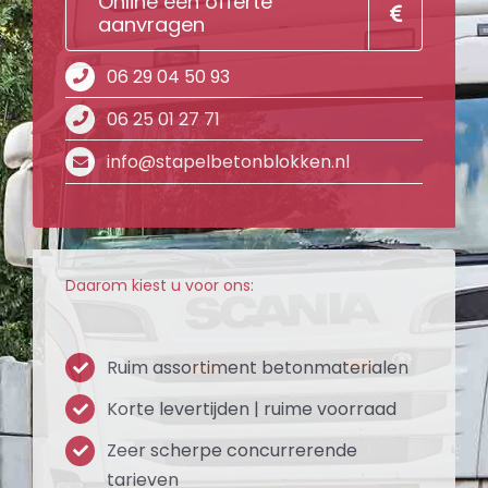
Online een offerte
aanvragen
06 29 04 50 93
06 25 01 27 71
info@stapelbetonblokken.nl
Daarom kiest u voor ons:
Ruim assortiment betonmaterialen
Korte levertijden | ruime voorraad
Zeer scherpe concurrerende
tarieven