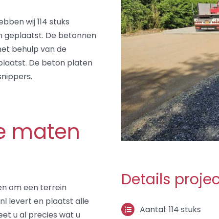
ebben wij 114 stuks
n geplaatst. De betonnen
met behulp van de
laatst. De beton platen
snippers.
le maten
Details projec
en om een terrein
 levert en plaatst alle
Aantal: 114 stuks
et u al precies wat u