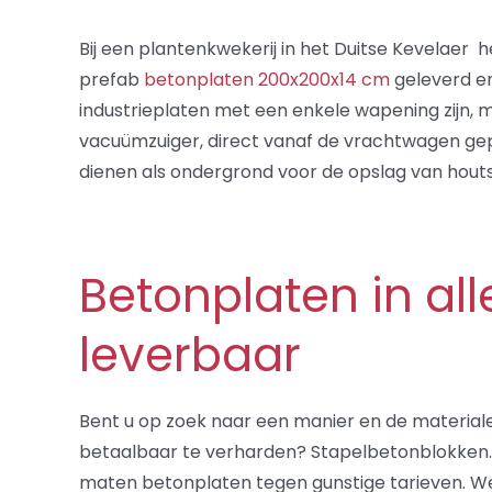
Bij een plantenkwekerij in het Duitse Kevelaer h
prefab
betonplaten 200x200x14 cm
geleverd e
industrieplaten met een enkele wapening zijn, 
vacuümzuiger, direct vanaf de vrachtwagen gep
dienen als ondergrond voor de opslag van hout
Betonplaten in al
leverbaar
Bent u op zoek naar een manier en de material
betaalbaar te verharden? Stapelbetonblokken.nl
maten betonplaten tegen gunstige tarieven. We