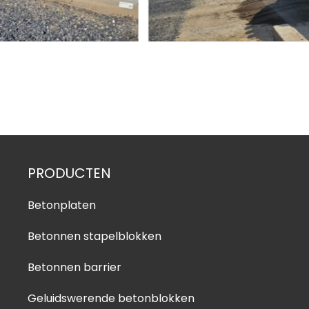
PRODUCTEN
Betonplaten
Betonnen stapelblokken
Betonnen barrier
Geluidswerende betonblokken