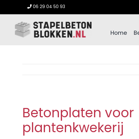
Ga
06 29 04 50 93
naar
inhoud
Home
B
Betonplaten voor
plantenkwekerij