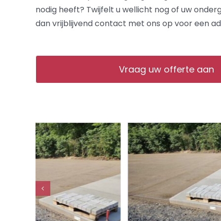
nodig heeft? Twijfelt u wellicht nog of uw onde
dan vrijblijvend contact met ons op voor een ad
Vraag uw offerte aan