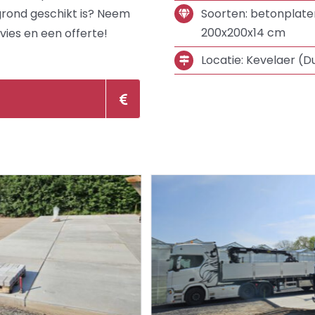
Soorten: betonplat
rgrond geschikt is? Neem
200x200x14 cm
vies en een offerte!
Locatie: Kevelaer (D